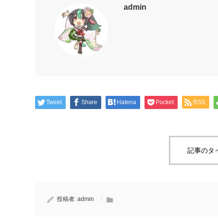
admin
Tweet
Share
Hatena
Pocket
RSS
記事のタ
投稿者:
admin