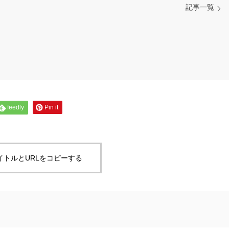
記事一覧
feedly
Pin it
イトルとURLをコピーする