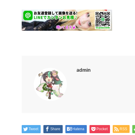
admin
Tweet
Share
Hatena
Pocket
RSS