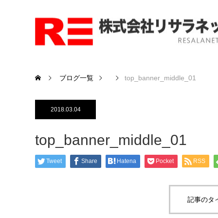
ブログ一覧
top_banner_middle_01
2018.03.04
top_banner_middle_01
Tweet
Share
Hatena
Pocket
RSS
記事のタ